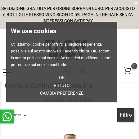
SPEDIZIONE GRATUITA PER ORDINI SOPRA 99 EURO. PER ACQUISTO
6 BOTTIGLIE STESSO VINO SCONTO 5%. PAGA IN TRE RATE SENZA
INTERESSI CON SATISPAY.
We use cookies
Utilizziamo i cookie per offrirti la migliore esperienza
possibile sul nostro sito web. Facendo clic su OK, accetti
la nostra politica sui cookie. Se desideri modificare le tue
preferenze sui cookie puoi farlo.
0
OK
Cembra Cantina Di Montagna
RIFIUTO
CAMBIA PREFERENZE
Visualizzati 1-1 su 1 articoli
Filtro
Rilevanza