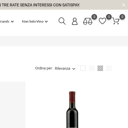
 TRE RATE SENZA INTERESSI CON SATISPAY.
0
0
0


Brands
Non Solo Vino
Ordina per:
Rilevanza