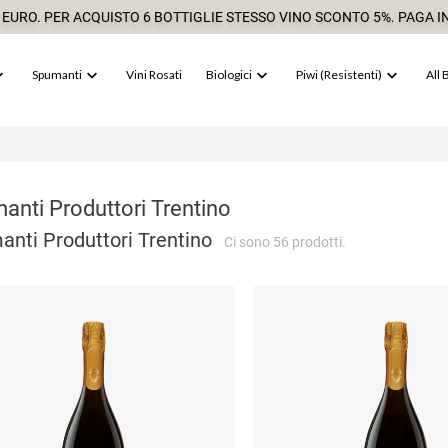
 EURO. PER ACQUISTO 6 BOTTIGLIE STESSO VINO SCONTO 5%. PAGA IN




Spumanti
Vini Rosati
Biologici
Piwi (resistenti)
All 
anti Produttori Trentino
nti Produttori Trentino
Ci sono 56 prodotti.