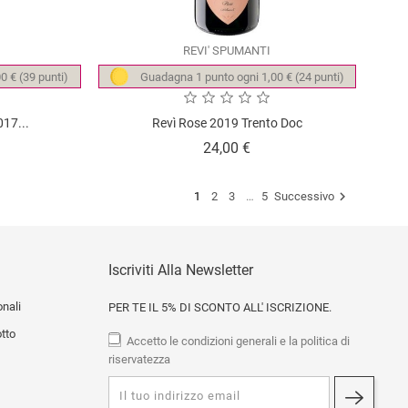
REVI' SPUMANTI
0 € (39 punti)
Guadagna 1 punto ogni 1,00 € (24 punti)
017...
Revì Rose 2019 Trento Doc
zzo
Prezzo
24,00 €

1
2
3
…
5
Successivo
Iscriviti Alla Newsletter
onali
PER TE IL 5% DI SCONTO ALL' ISCRIZIONE.
otto
Accetto le condizioni generali e la politica di
riservatezza