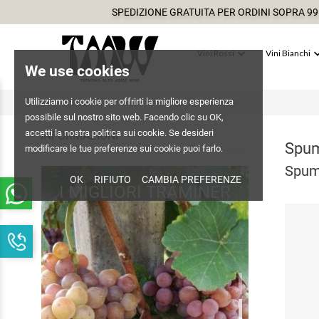
SPEDIZIONE GRATUITA PER ORDINI SOPRA 99

Vini Rossi
Vini Bianchi
We use cookies
Utilizziamo i cookie per offrirti la migliore esperienza
Home
Spumanti
Spumanti Produttori Trentino
possibile sul nostro sito web. Facendo clic su OK,
accetti la nostra politica sui cookie. Se desideri
INFORMAZIONI
Spum
modificare le tue preferenze sui cookie puoi farlo.
Spuma
OK
RIFIUTO
CAMBIA PREFERENZE
I MIGLIORI TRAMINER