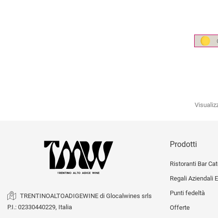
Visualizz
I MIGLIORI TRAMINER
Prodotti
Ristoranti Bar Cat
Regali Aziendali E
Punti fedeltà
TRENTINOALTOADIGEWINE di Glocalwines srls
P.I.: 02330440229, Italia
Offerte