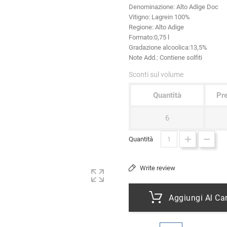
Denominazione:
Alto Adige Doc
Vitigno
: Lagrein 100%
Regione:
Alto Adige
Formato:
0,75 l
Gradazione alcoolica:
13,5%
Note Add.:
Contiene solfiti
Sconti sul volume
Quantità
Pre
6
Quantità
Write review
Aggiungi Al Car