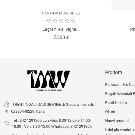
CANTINA MURI GRIES
Lagrein Ris. Vigna...
Pi
Prezzo
75,00 €
Prodotti
Ristoranti Bar Cat
Regali Aziendali E
Punti fedeltà
TRENTINOALTOADIGEWINE di Glocalwines srls
P.I.: 02330440229, Italia
Offerte
Tel.: 342 1291305 Lun./Gio. 8.30-12.00 e 14.00-
Nuovi prodotti
18.00 - Ven. 8.30-12.00 Whatsapp: 3421291305
I vini più venduti 