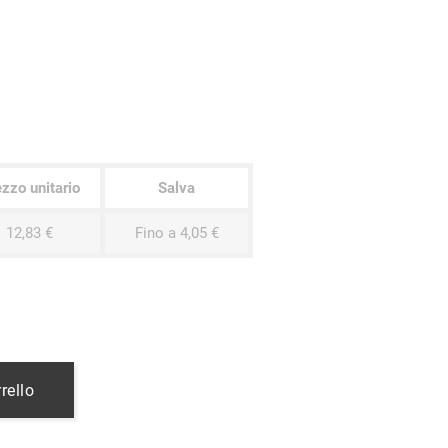
zzo unitario
Salva
12,83 €
Fino a 4,05 €
rello