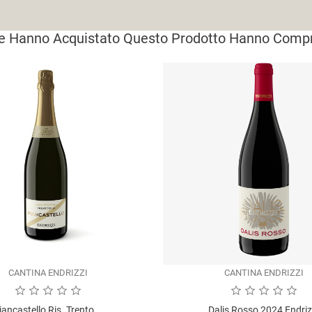
Che Hanno Acquistato Questo Prodotto Hanno Comp
CANTINA ENDRIZZI
CANTINA ENDRIZZI
iancastello Ris. Trento...
Dalis Rosso 2024 Endriz