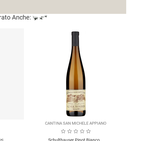
rato Anche:
CANTINA SAN MICHELE APPIANO
zi
Schulthauser Pinot Bianco...