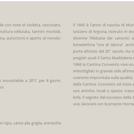
le con note di violetta, cioccolato,
Il 1845 è l'anno di nascita di Mur
uttura vellutata, tannini morbidi,
svizzero di Argovia, ricevuto in d
tica, autoctono e aperto al mondo:
divenne l’Abbazia dei canonici a
benedettina “ora et labora” anche
porte all’inizio del 20° secolo. Ha 
pregiati quali il Santa Maddalena e
1968 la Cantina Convento vive una
imbottigliati in grande stile all’
coerente improntata sulla qualità. 
 inossidabile a 28°C per 8 giorni,
della Cantina Convento ed inizia a
esi
uve antiche, locali e spesso tras
linfa. Il segreto del successo dell
uve, lavorare con le proprie risors
ni tipo, carne alla griglia, entrecôte