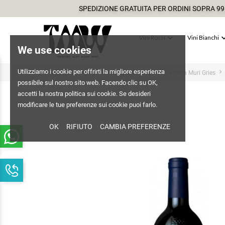
SPEDIZIONE GRATUITA PER ORDINI SOPRA 99

Vini Rossi
Vini Bianchi
We use cookies
Utilizziamo i cookie per offrirti la migliore esperienza
Home
Vini Rossi
Cantine Rossi Alto Adige
Cantina Muri Gries
possibile sul nostro sito web. Facendo clic su OK,
accetti la nostra politica sui cookie. Se desideri
modificare le tue preferenze sui cookie puoi farlo.
OK
RIFIUTO
CAMBIA PREFERENZE