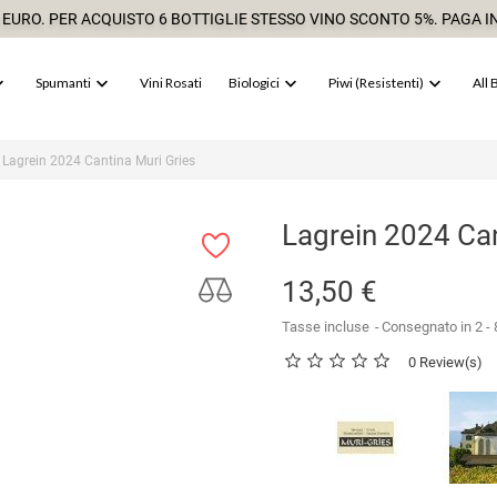
 EURO. PER ACQUISTO 6 BOTTIGLIE STESSO VINO SCONTO 5%. PAGA IN




Spumanti
Vini Rosati
Biologici
Piwi (resistenti)
All 
Lagrein 2024 Cantina Muri Gries
Lagrein 2024 Can
13,50 €
Tasse incluse
Consegnato in 2 - 8
0 Review(s)