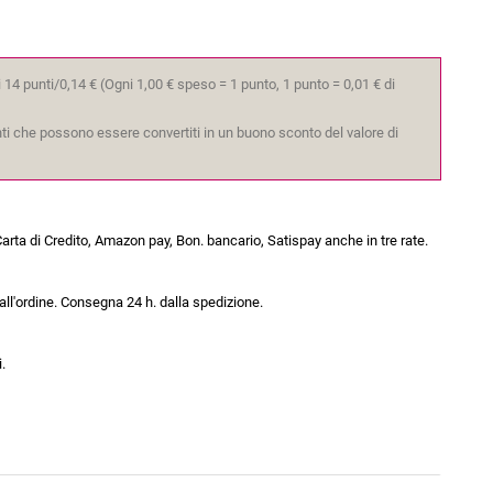
 14 punti/0,14 €
(Ogni 1,00 € speso = 1 punto, 1 punto = 0,01 € di
unti che possono essere convertiti in un buono sconto del valore di
arta di Credito, Amazon pay, Bon. bancario, Satispay anche in tre rate.
all'ordine. Consegna 24 h. dalla spedizione.
.