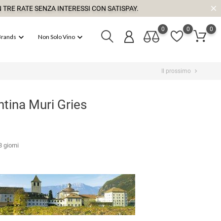
 TRE RATE SENZA INTERESSI CON SATISPAY.
0
0
0


Brands
Non Solo Vino
Il prossimo
chevron_right
tina Muri Gries
 giorni