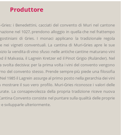
Produttore
i-Gries: i Benedettini, cacciati del convento di Muri nel cantone
onazione nel 1027, prendono alloggio in quella che nel frattempo
gostiniani di Gries. I monaci applicano la tradizionale regola
 nei vigneti conventuali. La cantina di Muri-Gries apre le sue
inizio la vendita di vino sfuso: nelle antiche cantine maturano vini
d il Malvasia, il Lagrein Kretzer ed il Pinot Grigio (Ruländer). Nel
 svolta decisiva: per la prima volta i vini del convento vengono
interno del convento stesso. Prende sempre più piede una filosofia
Nel 1985 il Lagrein assurge al primo posto nella gerarchia dei vini
 mostrare il suo vero profilo. Muri-Gries riconosce i valori delle
curate. La consapevolezza della propria tradizione riceve nuova
a Cantina Convento consiste nel puntare sulla qualità delle proprie
e e svilupparle ulteriormente.