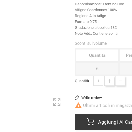
Denominazione:
Trentino Doc
Vitigno
:Chardonnay 100%
Regione:
Alto Adige
Formato:
0,75 l
Gradazione alcoolica:
13%
Note Add.:
Contiene solfiti
Sconti sul volume
Quantità
Pre
6
Quantità
Write review

Ultimi articoli in magazz
Aggiungi Al Car