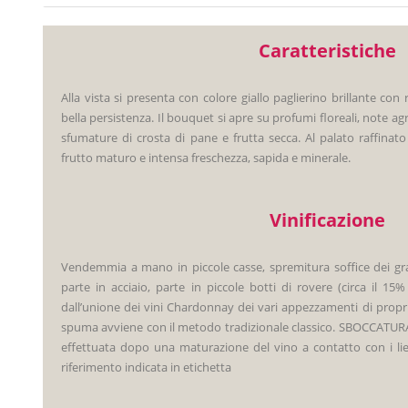
Caratteristiche
Alla vista si presenta con colore giallo paglierino brillante con ri
bella persistenza. Il bouquet si apre su profumi floreali, note a
sfumature di crosta di pane e frutta secca. Al palato raffinato
frutto maturo e intensa freschezza, sapida e minerale.
Vinificazione
Vendemmia a mano in piccole casse, spremitura soffice dei gra
parte in acciaio, parte in piccole botti di rovere (circa il 1
dall’unione dei vini Chardonnay dei vari appezzamenti di prop
spuma avviene con il metodo tradizionale classico. SBOCCATURA
effettuata dopo una maturazione del vino a contatto con i lie
riferimento indicata in etichetta