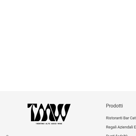
BALTER
Brut Rosè Trento Doc...
Ri
Prezzo
26,40 €
Prodotti
Ristoranti Bar Cat
Regali Aziendali E