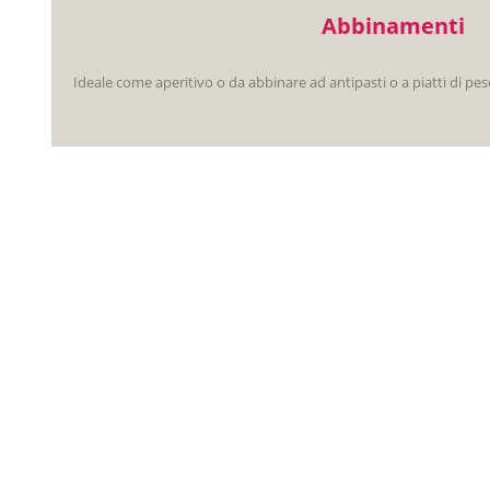
Abbinamenti
Ideale come aperitivo o da abbinare ad antipasti o a piatti di pesc