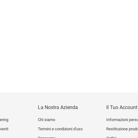
BALTER
serva 2017 Trento Doc...
Prezzo
48,50 €
La Nostra Azienda
Il Tuo Account
ering
Chi siamo
Informazioni pers
venti
Termini e condizioni d'uso
Restituzione prod