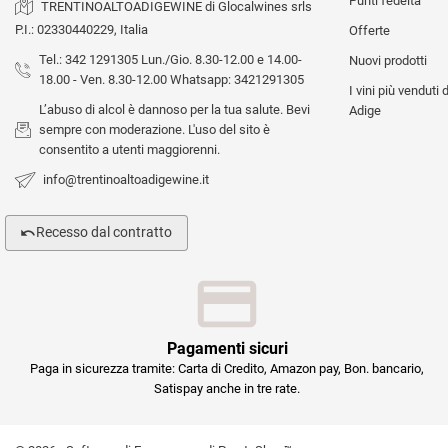
Punti fedeltà
TRENTINOALTOADIGEWINE di Glocalwines srls
P.I.: 02330440229, Italia
Offerte
Tel.: 342 1291305 Lun./Gio. 8.30-12.00 e 14.00-
Nuovi prodotti
18.00 - Ven. 8.30-12.00 Whatsapp: 3421291305
I vini più venduti 
L’abuso di alcol è dannoso per la tua salute. Bevi
Adige
sempre con moderazione. L'uso del sito è
consentito a utenti maggiorenni.
info@trentinoaltoadigewine.it
Recesso dal contratto
Pagamenti sicuri
Paga in sicurezza tramite: Carta di Credito, Amazon pay, Bon. bancario,
Satispay anche in tre rate.