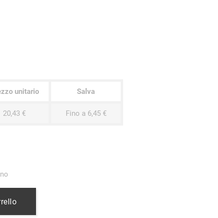
zzo unitario
Salva
20,43 €
Fino a 6,45 €
ino
rello