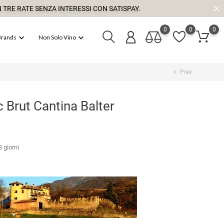
 TRE RATE SENZA INTERESSI CON SATISPAY.
0
0
0


Brands
Non Solo Vino
Prev
chevron_left
c Brut Cantina Balter
 giorni