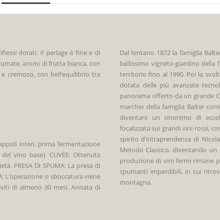
flessi dorati. Il perlage è fine e di
Dal lontano 1872 la famiglia Balter
grumate, aromi di frutta bianca, con
bellissimo vigneto-giardino della
 e cremoso, con bell’equilibrio tra
territorio fino al 1990. Poi la svo
dotata delle più avanzate tecnolo
panorama offerto da un grande Cast
marchio della famiglia Balter comin
diventare un sinonimo di eccell
focalizzata sui grandi vini rossi, 
spirito d’intraprendenza di Nicol
ppoli interi, prima fermentazione
Metodo Classico, diventando un n
5% del vino base). CUVÉE: Ottenuta
produzione di vini fermi rimane p
rietà. PRESA DI SPUMA: La presa di
spumanti imperdibili, in cui ritrov
: L’operazione si sboccatura viene
montagna.
viti di almeno 30 mesi. Annata di