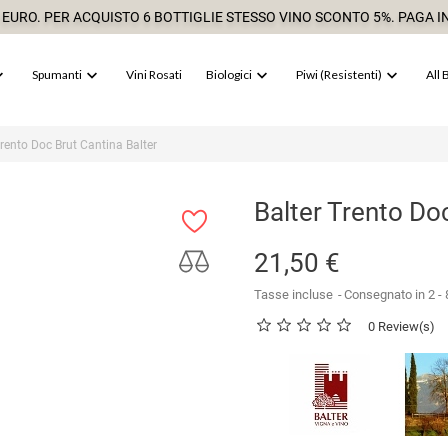
 EURO. PER ACQUISTO 6 BOTTIGLIE STESSO VINO SCONTO 5%. PAGA IN




Spumanti
Vini Rosati
Biologici
Piwi (resistenti)
All 
Trento Doc Brut Cantina Balter
Balter Trento Do
21,50 €
Tasse incluse
Consegnato in 2 - 8
0 Review(s)