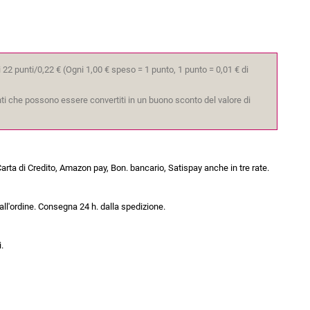
 22 punti/0,22 €
(Ogni 1,00 € speso = 1 punto, 1 punto = 0,01 € di
unti che possono essere convertiti in un buono sconto del valore di
arta di Credito, Amazon pay, Bon. bancario, Satispay anche in tre rate.
all'ordine. Consegna 24 h. dalla spedizione.
.