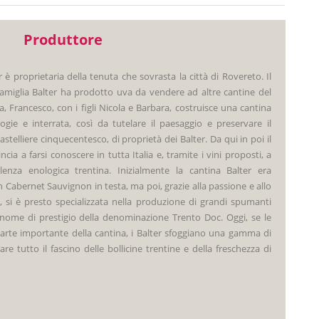
Produttore
 è proprietaria della tenuta che sovrasta la città di Rovereto. Il
 famiglia Balter ha prodotto uva da vendere ad altre cantine del
lta, Francesco, con i figli Nicola e Barbara, costruisce una cantina
gie e interrata, così da tutelare il paesaggio e preservare il
elliere cinquecentesco, di proprietà dei Balter. Da qui in poi il
cia a farsi conoscere in tutta Italia e, tramite i vini proposti, a
enza enologica trentina. Inizialmente la cantina Balter era
con Cabernet Sauvignon in testa, ma poi, grazie alla passione e allo
a, si è presto specializzata nella produzione di grandi spumanti
ome di prestigio della denominazione Trento Doc. Oggi, se le
arte importante della cantina, i Balter sfoggiano una gamma di
are tutto il fascino delle bollicine trentine e della freschezza di