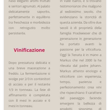
naso eleganti aromi fruttati
in Valle Isarco, e si trovano
e sentori agrumati. Al palato
testimonianze che risalgono
delicatamente saporito,
al sedicesimo secolo, che
perfettamente in equilibrio
evidenziano la storicità di
tra freschezza e morbidezza
questa azienda. Da oltre due
con retrogusto molto
secoli è di proprietà della
persistente.
famiglia Prackwieser che di
generazione in generazione
ha portato avanti la
Vinificazione
passione per la viticoltura.
Oggi la Tenuta è in mano a
Markus che nel 2000 la ha
Dopo pressatura delicata e
rilevata dal padre Johann.
una breve macerazione a
Markus attento enologo e
freddo. La fermentazione si
viticoltore con esperienza,
svolge per 2/3 in contenitori
tempo, pazienza e
di acciaio e per il restante
perfezionamento crea vini
1/3 in tonneau. La fase di
che rispecchiano il carattere
affinamento è completata
del paesaggio facendo
con 8 mesi in acciaio e 6
emergere la bellezza di
mesi in tonneau.
prodotti sinonimo di