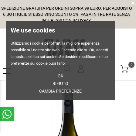
SPEDIZIONE GRATUITA PER ORDINI SOPRA 99 EURO. PER ACQUISTO
6 BOTTIGLIE STESSO VINO SCONTO 5%. PAGA IN TRE RATE SENZA
INTERESSI CON SATISPAY.
We use cookies
Utilizziamo i cookie per offrirti la migliore esperienza
possibile sul nostro sito web. Facendo clic su OK, accetti
la nostra politica sui cookie. Se desideri modificare le tue
preferenze sui cookie puoi farlo.
0
OK
RIFIUTO
CAMBIA PREFERENZE