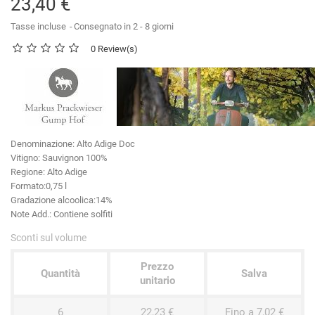
23,40 €
Tasse incluse
Consegnato in 2 - 8 giorni
0 Review(s)
Denominazione:
Alto Adige Doc
Vitigno
: Sauvignon 100%
Regione:
Alto Adige
Formato:
0,75 l
Gradazione alcoolica:
14%
Note Add.:
Contiene solfiti
Sconti sul volume
Prezzo
Quantità
Salva
unitario
6
22,23 €
Fino a 7,02 €