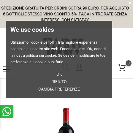
SPEDIZIONE GRATUITA PER ORDINI SOPRA 99 EURO. PER ACQUISTO
6 BOTTIGLIE STESSO VINO SCONTO 5%. PAGA IN TRE RATE SENZA
INTERESSI CON SATISPAY.
We use cookies
Utilizziamo i cookie per offrirti la migliore esperienza
possibile sul nostro sito web. Facendo clic su OK, accetti
la nostra politica sui cookie. Se desideri modificare le tue
preferenze sui cookie puoi farlo.
0
OK
RIFIUTO
CAMBIA PREFERENZE