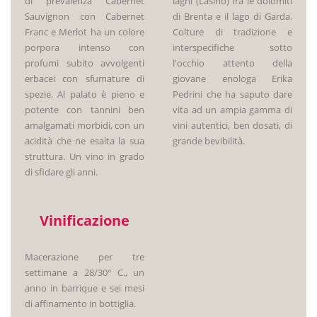
di prevalenza Cabernet
laghi (Lasino) fra le dolomiti
Sauvignon con Cabernet
di Brenta e il lago di Garda.
Franc e Merlot ha un colore
Colture di tradizione e
porpora intenso con
interspecifiche sotto
profumi subito avvolgenti
l'occhio attento della
erbacei con sfumature di
giovane enologa Erika
spezie. Al palato è pieno e
Pedrini che ha saputo dare
potente con tannini ben
vita ad un ampia gamma di
amalgamati morbidi, con un
vini autentici, ben dosati, di
acidità che ne esalta la sua
grande bevibilità.
struttura. Un vino in grado
di sfidare gli anni.
Vinificazione
Macerazione per tre
settimane a 28/30° C., un
anno in barrique e sei mesi
di affinamento in bottiglia.