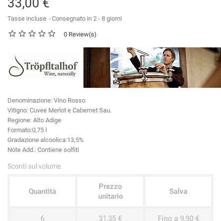
33,00 €
Tasse incluse
Consegnato in 2 - 8 giorni
0 Review(s)
Denominazione:
Vino Rosso
Vitigno
: Cuvee Merlot e Cabernet Sau.
Regione:
Alto Adige
Formato:
0,75 l
Gradazione alcoolica:
13,5%
Note Add.:
Contiene solfiti
Sconti sul volume
Prezzo
Quantità
Salva
unitario
6
31,35 €
Fino a 9,90 €