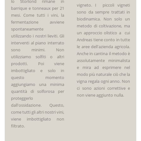
lo Storlond rimane in
vigneto. I piccoli vigneti
barrique e tonneaux per 21
sono da sempre trattati in
mesi. Come tutti i vini, la
biodinamica. Non solo un
fermentazione avviene
metodo di coltivazione, ma
spontaneamente
un approccio olistico a cui
utilizzando i nostri lieviti. Gli
Andreas tiene conto in tutte
interventi al piano interrato
le aree dell'azienda agricola.
sono minimi. Non
Anche in cantina il metodo è
utilizziamo solfiti o altri
assolutamente minimalista
prodotti. Poi viene
e mira ad esprimere nel
imbottigliato e solo in
modo più naturale ciò che la
questo momento
vigna regala ogni anno. Non
aggiungiamo una minima
ci sono azioni correttive e
quantità di solforosa per
non viene aggiunto nulla.
proteggerlo
dall'ossidazione. Questo,
come tutti gli altri nostri vini,
viene imbottigliato non
filtrato.