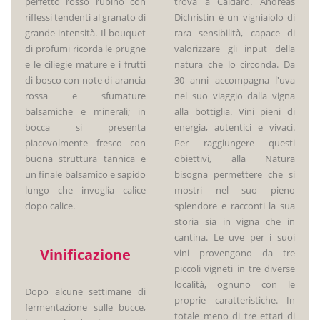
perfetto rosso rubino con
trova a Caldaro. Andreas
riflessi tendenti al granato di
Dichristin è un vigniaiolo di
grande intensità. Il bouquet
rara sensibilità, capace di
di profumi ricorda le prugne
valorizzare gli input della
e le ciliegie mature e i frutti
natura che lo circonda. Da
di bosco con note di arancia
30 anni accompagna l'uva
rossa e sfumature
nel suo viaggio dalla vigna
balsamiche e minerali; in
alla bottiglia. Vini pieni di
bocca si presenta
energia, autentici e vivaci.
piacevolmente fresco con
Per raggiungere questi
buona struttura tannica e
obiettivi, alla Natura
un finale balsamico e sapido
bisogna permettere che si
lungo che invoglia calice
mostri nel suo pieno
dopo calice.
splendore e racconti la sua
storia sia in vigna che in
cantina. Le uve per i suoi
Vinificazione
vini provengono da tre
piccoli vigneti in tre diverse
località, ognuno con le
Dopo alcune settimane di
proprie caratteristiche. In
fermentazione sulle bucce,
totale meno di tre ettari di