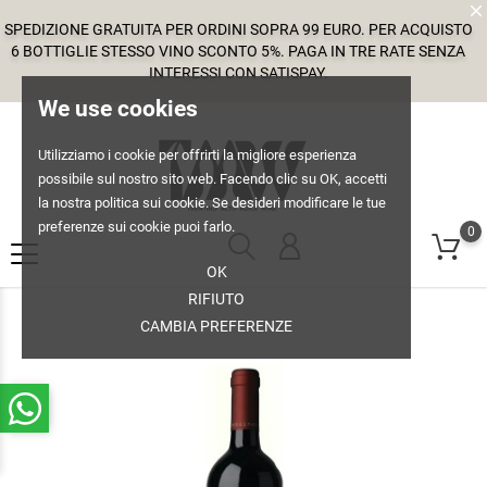
SPEDIZIONE GRATUITA PER ORDINI SOPRA 99 EURO. PER ACQUISTO
6 BOTTIGLIE STESSO VINO SCONTO 5%. PAGA IN TRE RATE SENZA
INTERESSI CON SATISPAY.
We use cookies
Utilizziamo i cookie per offrirti la migliore esperienza
possibile sul nostro sito web. Facendo clic su OK, accetti
la nostra politica sui cookie. Se desideri modificare le tue
preferenze sui cookie puoi farlo.
0
OK
RIFIUTO
CAMBIA PREFERENZE